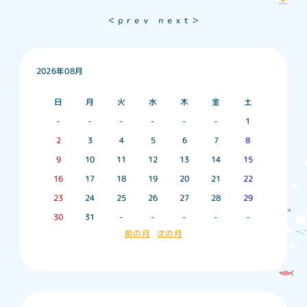
＜ｐｒｅｖ
ｎｅｘｔ＞
2026年08月
日
月
火
水
木
金
土
-
-
-
-
-
-
1
2
3
4
5
6
7
8
9
10
11
12
13
14
15
16
17
18
19
20
21
22
23
24
25
26
27
28
29
30
31
-
-
-
-
-
前の月
次の月